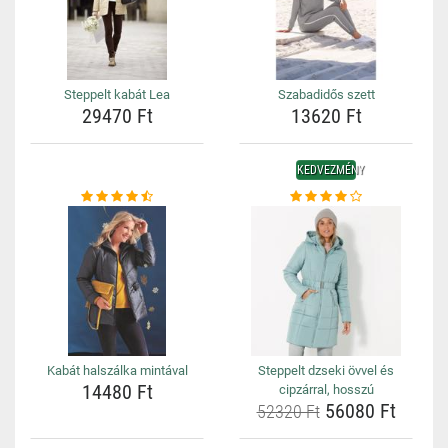
Steppelt kabát Lea
Szabadidős szett
29470 Ft
13620 Ft
KEDVEZMÉNY
Kabát halszálka mintával
Steppelt dzseki övvel és
14480 Ft
cipzárral, hosszú
56080 Ft
52320 Ft