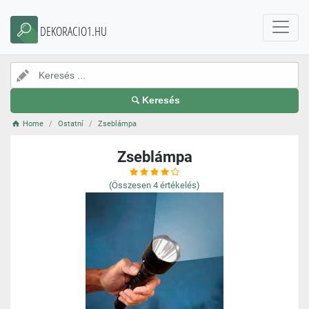
DEKORACIO1.HU
Keresés
Home
Ostatní
Zseblámpa
Zseblámpa
(Összesen
4
értékelés)