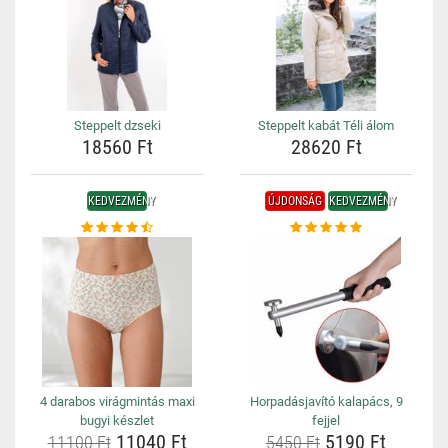
Steppelt dzseki
Steppelt kabát Téli álom
18560 Ft
28620 Ft
KEDVEZMÉNY
ÚJDONSÁG
KEDVEZMÉNY
4 darabos virágmintás maxi
Horpadásjavító kalapács, 9
bugyi készlet
fejjel
11040 Ft
5190 Ft
11100 Ft
5450 Ft