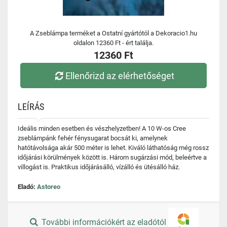
A Zseblámpa terméket a Ostatní gyártótól a Dekoracio1.hu
oldalon 12360 Ft - ért találja.
12360 Ft
Ellenőrizd az elérhetőséget
LEÍRÁS
Ideális minden esetben és vészhelyzetben! A 10 W-os Cree
zseblámpánk fehér fénysugarat bocsát ki, amelynek
hatótávolsága akár 500 méter is lehet. Kiváló láthatóság még rossz
időjárási körülmények között is. Három sugárzási mód, beleértve a
villogást is. Praktikus időjárásálló, vízálló és ütésálló ház.
Eladó:
Astoreo
További információkért az eladótól