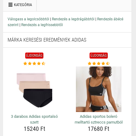
KATEGÓRIA
|
|
Válogass a legolcsóbbtól
Rendezés a legdrágábbtól
Rendezés ábécé
|
szerint
Rendezés a legfrissebbtől
MÁRKA KERESÉSI EREDMÉNYEK ADIDAS
ÚJDONSÁG
ÚJDONSÁG
3 darabos Adidas sportalsó
Adidas sportos boleró
szett
melltartó sztreccs pamutból
15240 Ft
17680 Ft