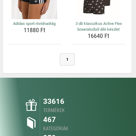
Adidas sport rövidnadrág
3 db klasszikus Active Flex
11880 Ft
boxeralsóból álló készlet
16640 Ft
1
33616
TERMÉKEK
467
KATEGÓRIÁK